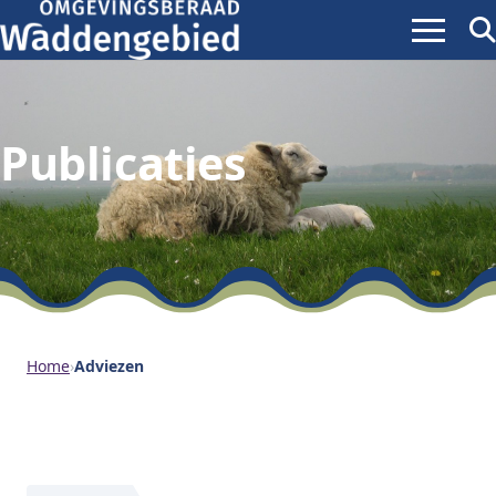
Menu
Zoe
ope
Publicaties
Home
›
Adviezen