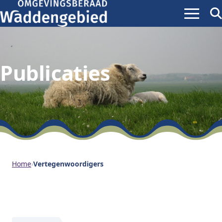
Menu
Zoe
ope
Publicaties
Home
›
Vertegenwoordigers