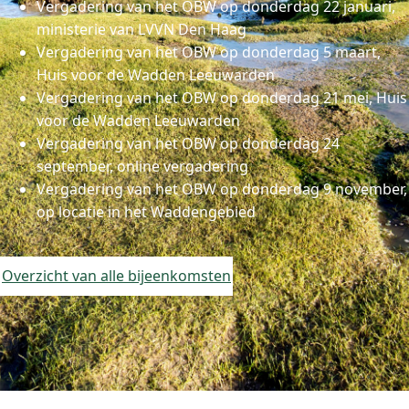
Vergadering van het OBW op donderdag 22 januari,
ministerie van LVVN Den Haag
Vergadering van het OBW op donderdag 5 maart,
Huis voor de Wadden Leeuwarden
Vergadering van het OBW op donderdag 21 mei, Huis
voor de Wadden Leeuwarden
Vergadering van het OBW op donderdag 24
september, online vergadering
Vergadering van het OBW op donderdag 9 november,
op locatie in het Waddengebied
Overzicht van alle bijeenkomsten