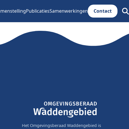
menstelling
Publicaties
Samenwerkingen
Contact
Zoe
ope
Het Omgevingsberaad Waddengebied is