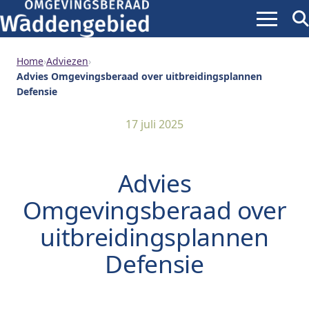
Menu
Zoe
ope
Home
›
Adviezen
›
Advies Omgevingsberaad over uitbreidingsplannen
Defensie
17 juli 2025
Advies
Omgevingsberaad over
uitbreidingsplannen
Defensie