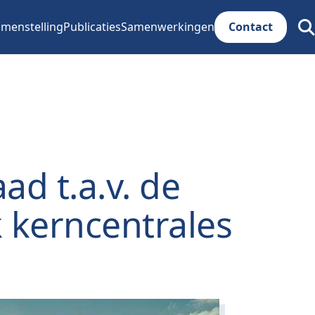
menstelling
Publicaties
Samenwerkingen
Contact
Zoe
ope
d t.a.v. de
 kerncentrales