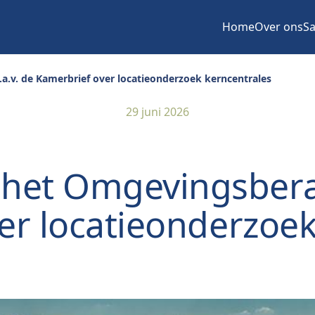
Home
Over ons
Sa
a.v. de Kamerbrief over locatieonderzoek kerncentrales
29 juni 2026
 het Omgevingsberaa
er locatieonderzoek