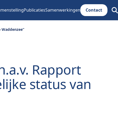
menstelling
Publicaties
Samenwerkingen
Contact
Zoe
ope
 de Waddenzee”
n.a.v. Rapport
lijke status van