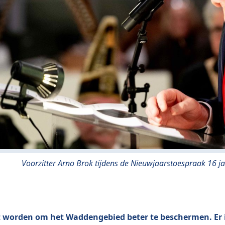
Voorzitter Arno Brok tijdens de Nieuwjaarstoespraak 16 j
worden om het Waddengebied beter te beschermen. Er is 