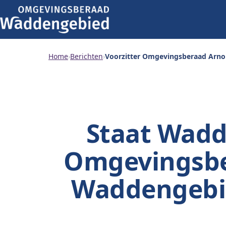
Home
›
Berichten
›
Voorzitter Omgevingsberaad Arno 
Staat Wadde
Omgevingsber
Waddengebie