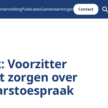
menstelling
Publicaties
Samenwerkingen
Contact
Zoe
ope
: Voorzitter
t zorgen over
arstoespraak