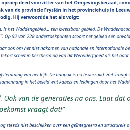
 oproep deed voorzitter van het Omgevingsberaad, comm
ak van de provincie Fryslân in het provinciehuis in Leeu
dig. Hij verwoordde het als volgt:
a, is het Waddengebied… een kwetsbaar gebied. De Waddenacade
. Op 92 van 238 onderzoekpunten scoort het gebied een onvoldo
maar ook om het niet nakomen van nationale en internationale 
k tekort schiet in bescherming van dit Werelderfgoed als het ga
.
afstemming van het Rijk. De aanpak is nu te verzuild. Het vraa
amenhang in het beleid wat kabels en leidingen door het Wadde
 Ook van de generaties na ons. Laat dat 
oekomst vraagt dat!”
og steeds niet beschikken over een geïntegreerd en structurele 